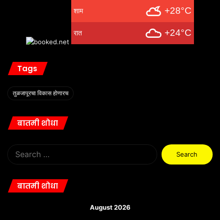
+28°C
शाम
+24°C
रात
Tags
तुळजापूरचा विकास होणारच
बातमी शोधा
Search
for:
बातमी शोधा
August 2026