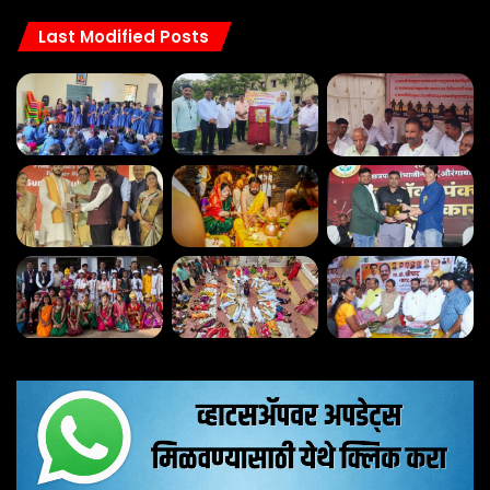
चि
Last Modified Posts
खा
सय
यां
प्रा