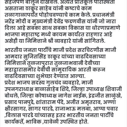
सहजपणे बोलून दाखवले. अत्यंत प्रतिकूल परिस्थिती
असताना ठाकूर साहेब यांनी कष्टाचे काम
तळागाळापर्यंत पोहोचवण्याचे काम केले. प्रधानमंत्री
नरेंद्र मोदी व मुख्यमंत्री देवेंद्र फडणवीस यांनी जो नारा
दिला आहे सबका साथ सबका विकास या धोरणाप्रमाणे
भाजपा महाराष्ट्र मध्ये कायम कार्यरत राहणार आहे
असेही या निमित्ताने श्री व्यवहारे यांनी सांगितले.
भारतीय जनता पार्टीचे माजी प्रदेश सरचिटणीस माजी
आमदार सुजितसिंह ठाकूर यांच्या वाढदिवसाच्या
निमित्ताने तुळजापुरात तुळजाभवानी देवीच्या
महाद्वारासमोर देवीची सामुदायिक आरती करून
वाढदिवसाच्या शुभेच्छा देण्यात आल्या.
प्रदेश भाजप सदस्य गुलचंद व्यवहारे, माजी
उपनगराध्यक्ष बाळासाहेब शिंदे, जिल्हा उपाध्यक्ष शिवाजी
बोधले, जिल्हा कोषाध्यक्ष नागेश नाईक, इंद्रजीत साळुंखे,
प्रसाद पानपुडे, शांताराम पेंदे, अजीत अमृतराव, अण्णा
क्षीरसागर, सागर पारडे, राजाभाऊ मलबा, आप्पा पवार
,विलास पारडे यांच्यासह इतर भारतीय जनता पार्टीचे
कार्यकर्ते, भाविक ,यावेळी उपस्थित होते.