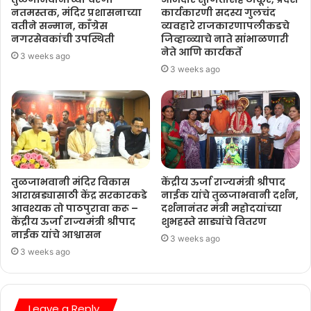
नतमस्तक, मंदिर प्रशासनाच्या
कार्यकारणी सदस्य गुलचंद
वतीने सन्मान, काँग्रेस
व्यवहारे राजकारणापलीकडचे
नगरसेवकांची उपस्थिती
जिव्हाळ्याचे नाते सांभाळणारी
नेते आणि कार्यकर्ते
3 weeks ago
3 weeks ago
तुळजाभवानी मंदिर विकास
केंद्रीय ऊर्जा राज्यमंत्री श्रीपाद
आराखड्यासाठी केंद्र सरकारकडे
नाईक यांचे तुळजाभवानी दर्शन,
आवश्यक तो पाठपुरावा करू –
दर्शनानंतर मंत्री महोदयांच्या
केंद्रीय ऊर्जा राज्यमंत्री श्रीपाद
शुभहस्ते साड्यांचे वितरण
नाईक यांचे आश्वासन
3 weeks ago
3 weeks ago
Leave a Reply