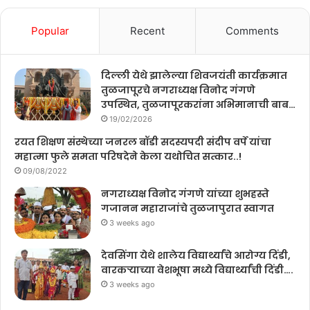
Popular
Recent
Comments
दिल्ली येथे झालेल्या शिवजयंती कार्यक्रमात
तुळजापूरचे नगराध्यक्ष विनोद गंगणे
उपस्थित, तुळजापूरकरांना अभिमानाची बाब…
19/02/2026
रयत शिक्षण संस्थेच्या जनरल बॉडी सदस्यपदी संदीप वर्पे यांचा
महात्मा फुले समता परिषदेने केला यथोचित सत्कार..!
09/08/2022
नगराध्यक्ष विनोद गंगणे यांच्या शुभहस्ते
गजानन महाराजांचे तुळजापुरात स्वागत
3 weeks ago
देवसिंगा येथे शालेय विद्यार्थ्यांचे आरोग्य दिंडी,
वारकऱ्याच्या वेशभूषा मध्ये विद्यार्थ्यांची दिंडी….
3 weeks ago