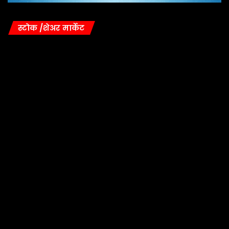
स्टोक /शेअर मार्केट