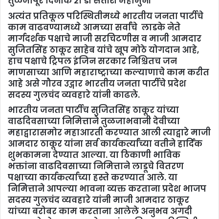
तुळजापूर दिनांक २१ डॉ सतीश महामुनी
अत्यंत प्रतिकूल परिस्थितीमध्ये भारतीय जनता पार्टीचे
काम वाढवण्यामध्ये आमच्या सर्वांचे लाडके नेते
मार्गदर्शक पक्षाचे माजी सरचिटणीस व माजी आमदार
सुजितसिंह ठाकूर साहेब यांचे खूप मोठे योगदान आहे,
हाच पक्षाचे ट्रिपल इंजिन सरकार निश्चितच जन
माणसाच्या आणि महाराष्ट्राच्या कल्याणाचे काम करीत
आहे असे गौरव उद्गार भारतीय जनता पार्टीचे प्रदेश
सदस्य गुलचंद व्यवहारे यांनी काढले.
भारतीय जनता पार्टीच सुजितसिंह ठाकूर यांच्या
वाढदिवसाच्या निमित्ताने तुळजाभवानी देवीच्या
महाद्वारासमोर महाआरती करण्यात आली त्याद्वारे माजी
आमदार ठाकूर यांना सर्व कार्यकर्त्यांच्या वतीने हार्दिक
शुभकामना देण्यात आल्या. या ठिकाणी भाविक
भक्तांना वाढदिवसाच्या निमित्ताने लाडूचे वितरण
पक्षाच्या कार्यकर्त्याच्या हस्ते करण्यात आले. या
निमित्ताने आपल्या भावना व्यक्त करताना प्रदेश भाजप
सदस्य गुलचंद व्यवहारे यांनी माजी आमदार ठाकूर
यांच्या बरोबर काम करताना आलेले अनुभव अगदी