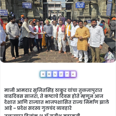
0
0
5
2
7
4
माजी आमदार सुजितसिंह ठाकूर यांचा तुळजापुरात
वाढदिवस साजरा, ते कष्टाचे दिवस होते म्हणून आज
देशात आणि राज्यात भाजपशासित राज्य निर्माण झाले
आहे – प्रदेश सदस्य गुलचंद व्यवहारे