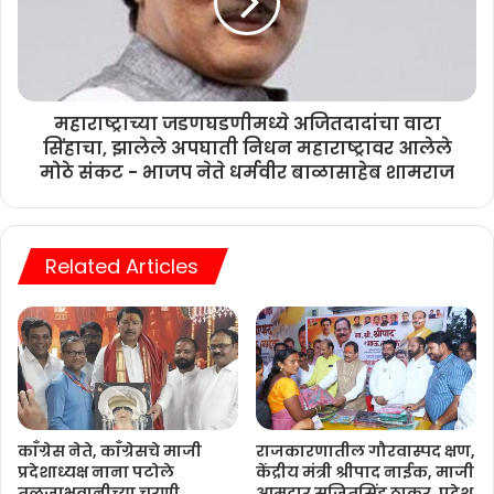
महाराष्ट्राच्या जडणघडणीमध्ये अजितदादांचा वाटा
सिंहाचा, झालेले अपघाती निधन महाराष्ट्रावर आलेले
मोठे संकट - भाजप नेते धर्मवीर बाळासाहेब शामराज
Related Articles
काँग्रेस नेते, काँग्रेसचे माजी
राजकारणातील गौरवास्पद क्षण,
प्रदेशाध्यक्ष नाना पटोले
केंद्रीय मंत्री श्रीपाद नाईक, माजी
तुळजाभवानीच्या चरणी
आमदार सुजितसिंह ठाकूर, प्रदेश