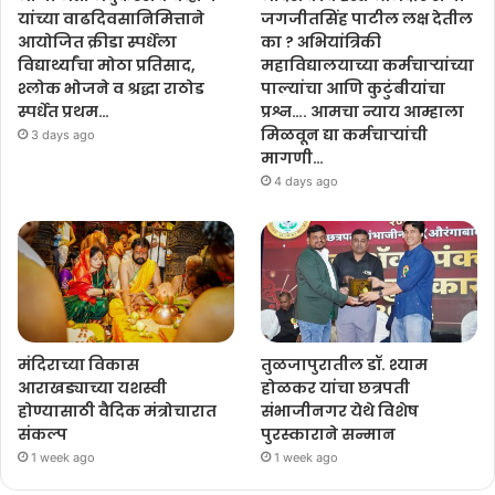
जगजीतसिंह पाटील लक्ष देतील
यांच्या वाढदिवसानिमित्ताने
का ? अभियांत्रिकी
आयोजित क्रीडा स्पर्धेला
महाविद्यालयाच्या कर्मचाऱ्यांच्या
विद्यार्थ्यांचा मोठा प्रतिसाद,
पाल्यांचा आणि कुटुंबीयांचा
श्लोक भोजने व श्रद्धा राठोड
प्रश्न…. आमचा न्याय आम्हाला
स्पर्धेत प्रथम…
मिळवून द्या कर्मचाऱ्यांची
3 days ago
मागणी…
4 days ago
मंदिराच्या विकास
तुळजापुरातील डॉ. श्याम
आराखड्याच्या यशस्वी
होळकर यांचा छत्रपती
होण्यासाठी वैदिक मंत्रोचारात
संभाजीनगर येथे विशेष
संकल्प
पुरस्काराने सन्मान
1 week ago
1 week ago