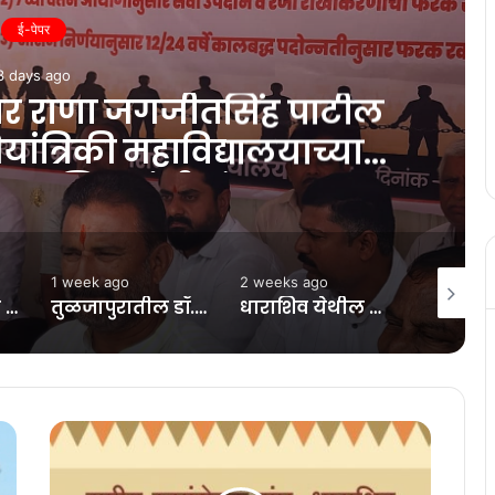
ई-पेपर
1 week ago
ड्याच्या यशस्वी होण्यासाठी
्रोचारात संकल्प
2 weeks ago
2 weeks ago
3 weeks 
तुळजापुरातील डॉ. श्याम होळकर यांचा छत्रपती संभाजीनगर येथे विशेष पुरस्काराने सन्मान
धाराशिव येथील भोसले हायस्कूल येथे विद्यार्थ्यांच्या कलागुणांना वाव देणारा ” वारकरी वेशभूषा स्पर्धा
एकादशीच्या निमित्ताने नगर परिषद क्र. २ कडून लक्षवेधी रिंगण सोहळा सादर, विद्यार्थी व शिक्षकांचे संस्कार भारती कडून अभिनंदन