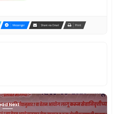
Messenger
Share via Email
Print
ead Next