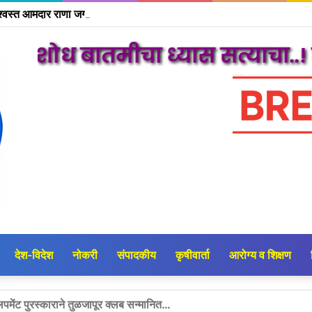
तमीचा ध्यास सत्याचा..! मराठी समा
देश-विदेश
नोकरी
संपादकीय
कृषीवार्ता
आरोग्य व शिक्षण
त भिडे मसापतर्फे कवी यशवंत आणि इर्लेकर पुरस्कारांचे वितरण