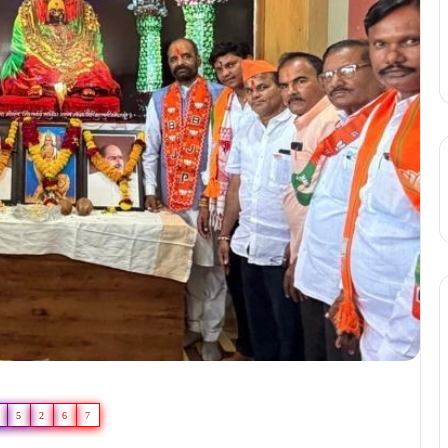
5
2
6
7